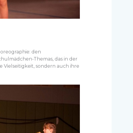
horeographie: den
Schulmädchen-Themas, das in der
 Vielseitigkeit, sondern auch ihre